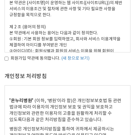
본 약관은 {사이트명}이 운영하는 웹 사이트({사이트URL})의 제반
서비스의 이용조건 및 절차에 관한 사항 및 기타 필요한 사항을
규정함을 목적으로 한다.
제 2 조 (용어의 정의)
본 약관에서 사용하는 용어는 다음과 같이 정의한다.
①회원 : 기본 회원 정보를 입력하였고, 회사와 서비스 이용계약을
체결하여 아이디를 부여받은 개인
②아이디(ID) : 회원식별과 회원의 서비스 이용을 위해 회원이
선정하고 회사가 승인하는 문자와 숫자의 조합
회원가입 약관에 동의합니다.
(새 창으로 보기)
③비밀번호(Password) : 회원이 통신상의 자신의 비밀을 보호하기
위해 선정한 문자와 숫자의 조합
④해지 : 회사 또는 회원에 의한 이용계약의 종료
개인정보 처리방침
제 3 조 (약관의 공시 및 효력과 변경)
①본 약관은 회원가입 화면에 게시하여 공시하며 회사는 사정변경
및 영업상 중요한 사유가 있을 경우 약관을 변경할 수 있으며 변경된
'온누리병원'
(이하, ‘병원’이라 함)은 개인정보보호법 등 관련
약관은 공지사항을 통해 공시한다
법규에 따라 이용자의 개인정보 보호 및 권익을 보호하고
②본 약관 및 차후 회사사정에 따라 변경된 약관은 이용자에게
개인정보와 관련한 이용자의 고충을 원활하게 처리할 수
공시함으로써 효력을 발생한다.
있도록다음과 같은 처리방침을 준수하고 있습니다.
병원은 개인정보처리방침을 통하여 귀하께서 제공하시는
제 4 조 (약관 외 준칙)