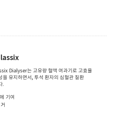
assix
ix Dialyser는 고유량 혈액 여과기로 고효율
성을 유지하면서, 투석 환자의 심혈관 질환
다.
방에 기여
제거