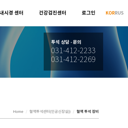
내시경 센터
건강검진센터
로그인
KOR
RUS
투석 상담 ‧ 문의
031-412-2233
031-412-2269
혈액 투석 장비
Home
혈액투석센터(인공신장실))