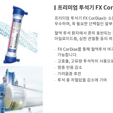
프리미엄 투석기 FX Cor
프리미엄 투석기 FX CorDiax는
우수하며, 꼭 필요한 단백질인 알
혈액 투석 환자에서 흔히 동반되는 
아밀로이드증, 심한 관절통 등의 여
FX CorDiax를 통해 혈액투석 여과(
가능합니다.
고효율, 고유량 투석막의 사용으
염증 반응 감소
가려움증 호전
투석 중 저혈압을 감소에 기여