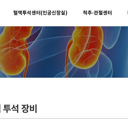
혈액투석센터(인공신장실)
척추·관절센터
 투석 장비