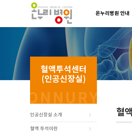
온누리병원 안내
혈액
인공신장실 소개
혈액 투석이란