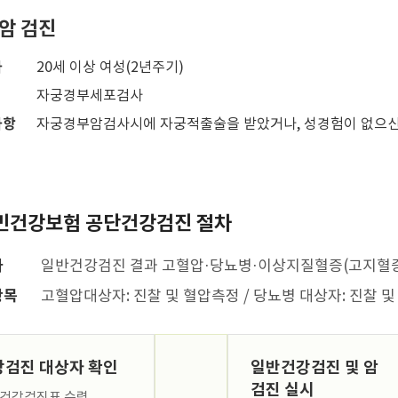
암 검진
자
20세 이상 여성(2년주기)
자궁경부세포검사
사항
자궁경부암검사시에 자궁적출술을 받았거나, 성경험이 없으신
민건강보험 공단건강검진 절차
자
일반건강검진 결과 고혈압·당뇨병·이상지질혈증(고지혈증
항목
고혈압대상자: 진찰 및 혈압측정 / 당뇨병 대상자: 진찰
강검진 대상자 확인
일반건강검진 및 암
검진 실시
건강검진표 수령