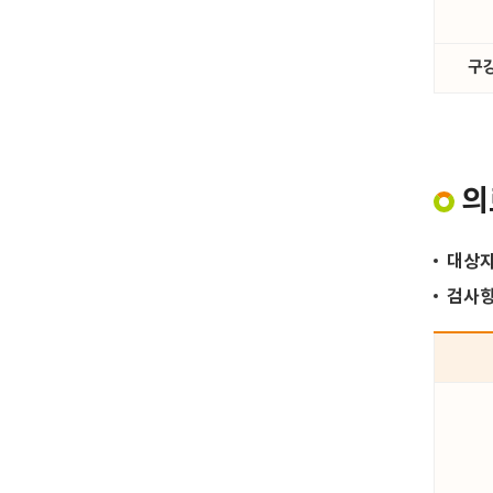
구
의
대상
검사