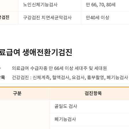
노인신체기능검사
만 66, 70, 80세
강검진
구강검진 치면세균막검사
만40세 이상
료급여 생애전환기검진
자
의료급여 수급자중 만 66세 이상 세대주 및 세대원
항목
건강검진 : 신체계측, 혈액검사, 요검사, 흉부촬영, 폐기능검사
구분
검진항목
골밀도 검사
폐기능검사