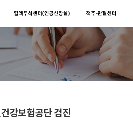
혈액투석센터(인공신장실)
척추·관절센터
건강보험공단 검진