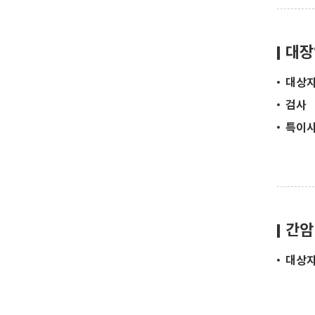
대장
대상
검사
특이
간암
대상