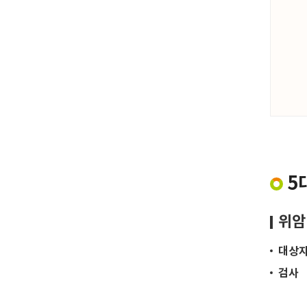
5
위암
대상
검사