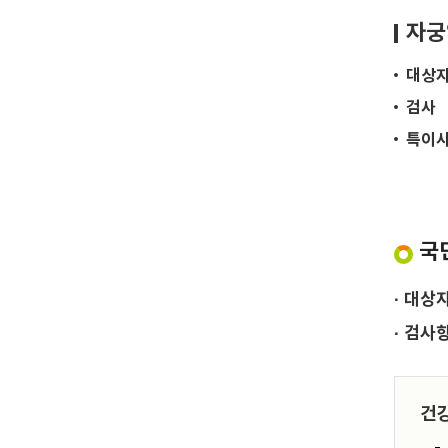
자궁
대상
검사
특이
국
· 대상
· 검사
건