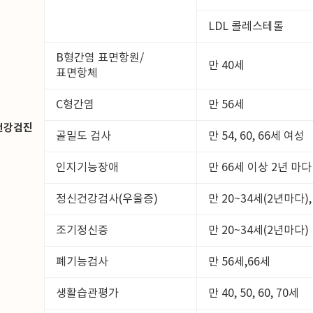
LDL 콜레스테롤
B형간염 표면항원/
만 40세
표면항체
C형간염
만 56세
건강검진
골밀도 검사
만 54, 60, 66세 여성
인지기능장애
만 66세 이상 2년 마다
정신건강검사(우울증)
만 20~34세(2년마다),
조기정신증
만 20~34세(2년마다)
폐기능검사
만 56세,66세
생활습관평가
만 40, 50, 60, 70세