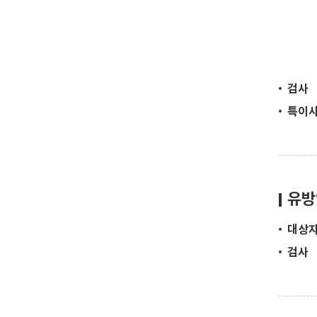
검사
특이
유방
대상
검사