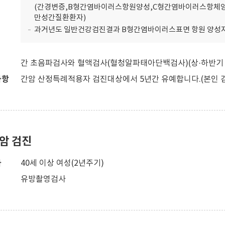
(간경변증,B형간염바이러스항원양성,C형간염바이러스항체양
만성간질환환자)
과거년도 일반건강검진결과 B형간염바이러스표면 항원 양성자 
간 초음파검사와 혈액검사(혈청알파태아단백검사)(상·하반기 1
사항
간암 산정특례적용자 검진대상에서 5년간 유예합니다.(본인 
암 검진
자
40세 이상 여성(2년주기)
유방촬영검사